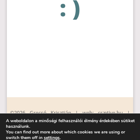
: )
©2026 Grecsó Krisztián | web: crætive.hu |
tárhely: RackForest Kft.
A weboldalon a minőségi felhasználói élmény érdekében sütiket
használunk.
You can find out more about which cookies we are using or
magvető kiadó
|
támogatók
|
impresszum
|
switch them off in
settings
.