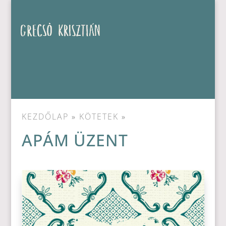
KEZDŐLAP
»
KÖTETEK
»
APÁM ÜZENT