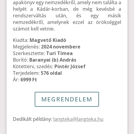
apakönyv egy nemzedékről, amely nem találta a
helyét a Kádár-korban, de még kevésbé a
rendszerváltás után, és egy másik
nemzedékről, amelynek ezzel az örökséggel
számot kell vetnie.
Kiadta:
Magvető Kiadó
Megjelenés:
2024 novembere
Szerkesztette:
Turi Tímea
Borító:
Baranyai (b) András
Kötetterv, szedés:
Pintér József
Terjedelem:
576 oldal
Ár:
6999 Ft
MEGRENDELEM
Dedikált példány:
langteka@langteka.hu