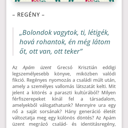
– REGÉNY –
„Bolondok vagytok, ti, létigék,
hová rohantok, én még látom
őt, ott van, ott teker”
Az
Apám üzent
Grecsó Krisztián eddigi
legszemélyesebb könyve, miközben valódi
fikció. Regényes nyomozás a családi múlt után,
amely a személyes vallomás látszatát kelti. Mit
jelent a kitörés a paraszti kultúrából? Milyen
férfiszerepeket kínál fel a társadalom,
amelyekből válogathatunk? Mennyire ura egy
nő a saját sorsának? Hány generáció életét
változtatja meg egy különös döntés? Az Apám
üzent megrázó család- és identitásregény,