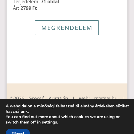
Terjedelem:
71 oldal
Ár:
2799 Ft
MEGRENDELEM
©2026 Grecsó Krisztián | web: crætive.hu |
tárhely: RackForest Kft.
A weboldalon a minőségi felhasználói élmény érdekében sütiket
használunk.
You can find out more about which cookies we are using or
magvető kiadó
|
támogatók
|
impresszum
|
switch them off in
settings
.
letöltések
Elfogad