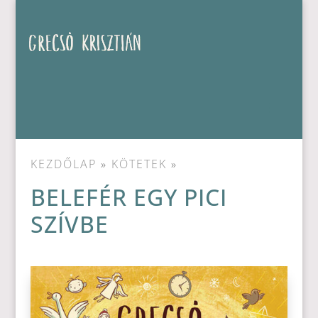
KEZDŐLAP
»
KÖTETEK
»
BELEFÉR EGY PICI
SZÍVBE