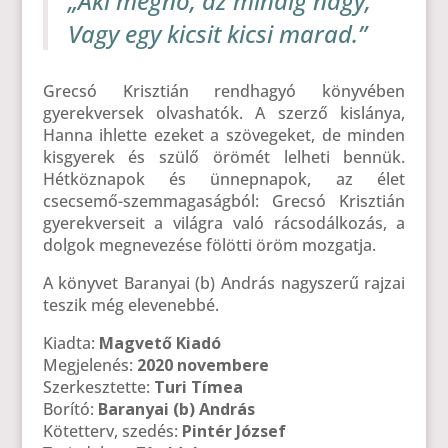
„Aki megnő, az mindig nagy,
Vagy egy kicsit kicsi marad.”
Grecsó Krisztián rendhagyó könyvében
gyerekversek olvashatók. A szerző kislánya,
Hanna ihlette ezeket a szövegeket, de minden
kisgyerek és szülő örömét lelheti bennük.
Hétköznapok és ünnepnapok, az élet
csecsemő-szemmagaságból: Grecsó Krisztián
gyerekverseit a világra való rácsodálkozás, a
dolgok megnevezése fölötti öröm mozgatja.
A könyvet Baranyai (b) András nagyszerű rajzai
teszik még elevenebbé.
Kiadta:
Magvető Kiadó
Megjelenés:
2020 novembere
Szerkesztette:
Turi Tímea
Borító:
Baranyai (b) András
Kötetterv, szedés:
Pintér József