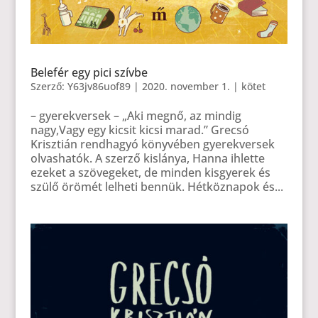
Belefér egy pici szívbe
Szerző:
Y63jv86uof89
|
2020. november 1.
|
kötet
– gyerekversek – „Aki megnő, az mindig
nagy,Vagy egy kicsit kicsi marad.” Grecsó
Krisztián rendhagyó könyvében gyerekversek
olvashatók. A szerző kislánya, Hanna ihlette
ezeket a szövegeket, de minden kisgyerek és
szülő örömét lelheti bennük. Hétköznapok és...