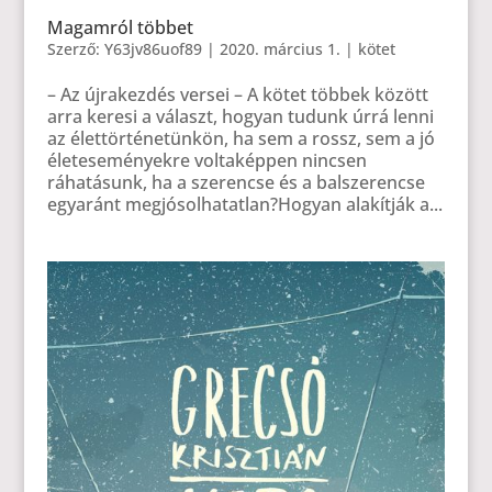
Magamról többet
Szerző:
Y63jv86uof89
|
2020. március 1.
|
kötet
– Az újrakezdés versei – A kötet többek között
arra keresi a választ, hogyan tudunk úrrá lenni
az élettörténetünkön, ha sem a rossz, sem a jó
életeseményekre voltaképpen nincsen
ráhatásunk, ha a szerencse és a balszerencse
egyaránt megjósolhatatlan?Hogyan alakítják a...