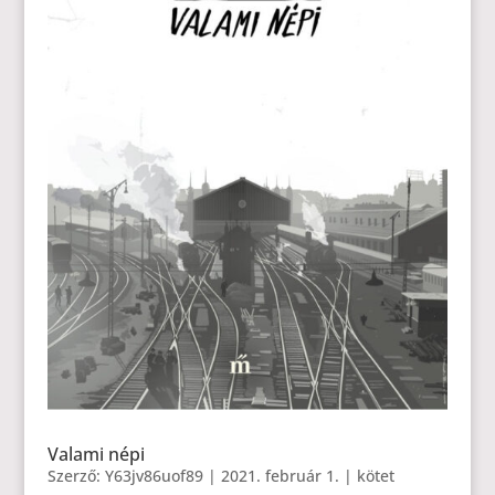
Valami népi
Szerző:
Y63jv86uof89
|
2021. február 1.
|
kötet