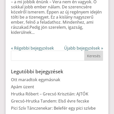
– a mi jobbik énünk – Vera nem én vagyok. Ő
sokkal jobb ember nálam. De szerencsére
közelről ismerem. Éppen az új regényem idején
tölti be a tizenegyet. Ez a kislány nagyszerű
ember, felnő a feladathoz. Mindenhez, ami
rászakad.Pedig jön szerelem, igazság,
kiderülnek...
« Régebbi bejegyzések
Újabb bejegyzések »
Legutóbbi bejegyzések
Ott maradtok egymásnak
Apám üzent
Hrutka Róbert – Grecsó Krisztián: AJTÓK
Grecsó-Hrutka Tandem: Első évre fecske
Pici Szív Tánczenekar: Belefér egy pici szívbe