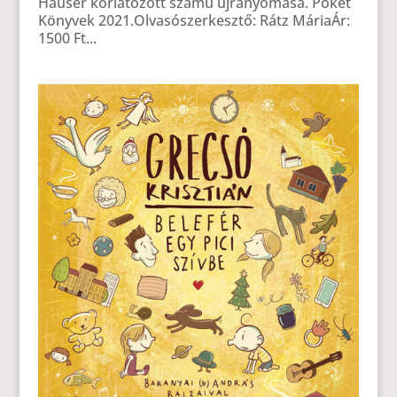
Hauser korlátozott számú újranyomása. Poket
Könyvek 2021.Olvasószerkesztő: Rátz MáriaÁr:
1500 Ft...