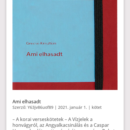
Ami elhasadt
Szerző:
Y63jv86uof89
|
2021. január 1.
|
kötet
– A korai verseskötetek – A Vízjelek a
honvágyról, az Angyalkacsinálás és a Caspar