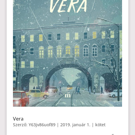
Vera
Szerző:
Y63jv86uof89
|
2019. január 1.
|
kötet